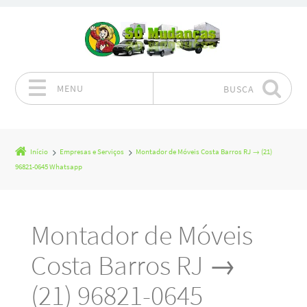
MENU
BUSCA
Pular para o conteúdo
Início
Empresas e Serviços
Montador de Móveis Costa Barros RJ → (21)
96821-0645 Whatsapp
Montador de Móveis
Costa Barros RJ →
(21) 96821-0645