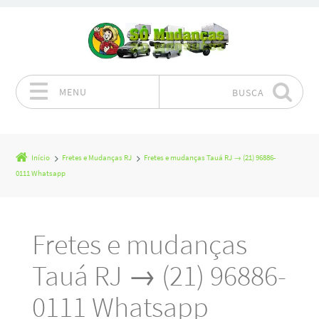
MENU
BUSCA
Pular para o conteúdo
Início
Fretes e Mudanças RJ
Fretes e mudanças Tauá RJ → (21) 96886-
0111 Whatsapp
Fretes e mudanças
Tauá RJ → (21) 96886-
0111 Whatsapp