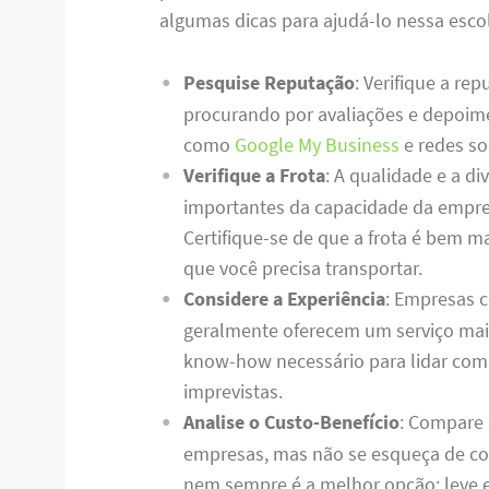
algumas dicas para ajudá-lo nessa esco
Pesquise Reputação
: Verifique a r
procurando por avaliações e depoime
como
Google My Business
e redes so
Verifique a Frota
: A qualidade e a di
importantes da capacidade da empre
Certifique-se de que a frota é bem m
que você precisa transportar.
Considere a Experiência
: Empresas 
geralmente oferecem um serviço mais
know-how necessário para lidar com d
imprevistas.
Analise o Custo-Benefício
: Compare 
empresas, mas não se esqueça de con
nem sempre é a melhor opção; leve e