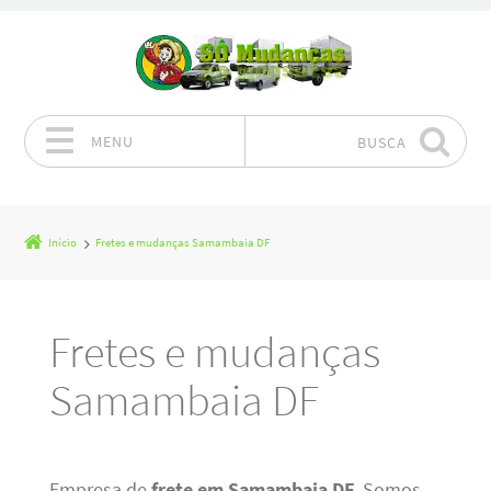
MENU
BUSCA
Pular para o conteúdo
Início
Fretes e mudanças Samambaia DF
Fretes e mudanças
Samambaia DF
Empresa de
frete em Samambaia DF
. Somos