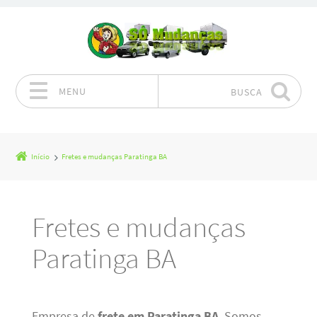
MENU
BUSCA
Pular para o conteúdo
Início
Fretes e mudanças Paratinga BA
Fretes e mudanças
Paratinga BA
Empresa de
frete em Paratinga BA
. Somos