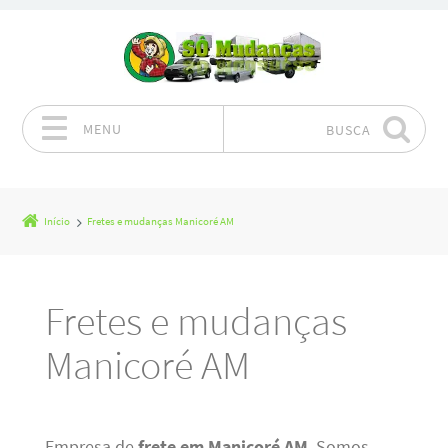
MENU
BUSCA
Pular para o conteúdo
Início
Fretes e mudanças Manicoré AM
Fretes e mudanças
Manicoré AM
Empresa de
frete em Manicoré AM
. Somos