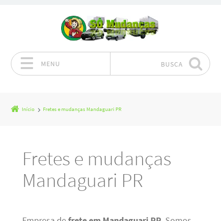
MENU
BUSCA
Pular para o conteúdo
Início
Fretes e mudanças Mandaguari PR
Fretes e mudanças
Mandaguari PR
Empresa de
frete em Mandaguari PR
. Somos