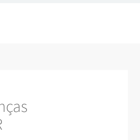
nças
R