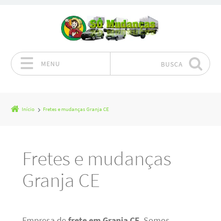
MENU
BUSCA
Pular para o conteúdo
Início
Fretes e mudanças Granja CE
Fretes e mudanças
Granja CE
Empresa de
frete em Granja CE
. Somos