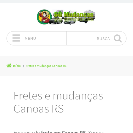
MENU
BUSCA
Pular para o conteúdo
Início
Fretes e mudanças Canoas RS
Fretes e mudanças
Canoas RS
Empresa de
frete em Canoas RS
. Somos