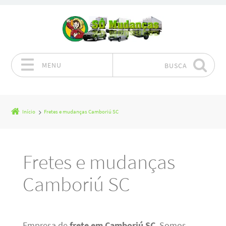
MENU
BUSCA
Pular para o conteúdo
Início
Fretes e mudanças Camboriú SC
Fretes e mudanças
Camboriú SC
Empresa de
frete em Camboriú SC
. Somos